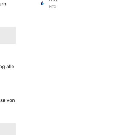
ern
HTX
ng alle
sse von