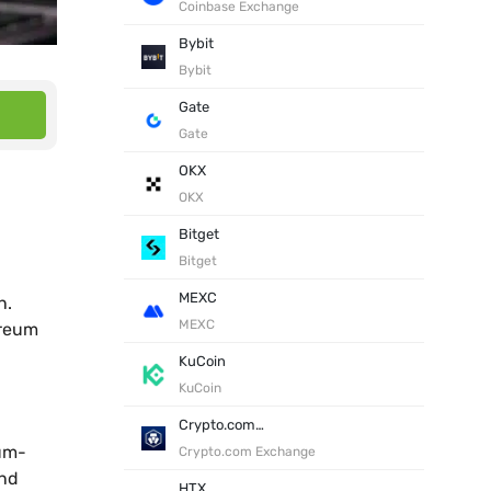
Coinbase Exchange
Bybit
Bybit
Gate
Gate
OKX
OKX
Bitget
Bitget
MEXC
n.
MEXC
ereum
KuCoin
KuCoin
Crypto.com Exchange
um-
Crypto.com Exchange
und
HTX