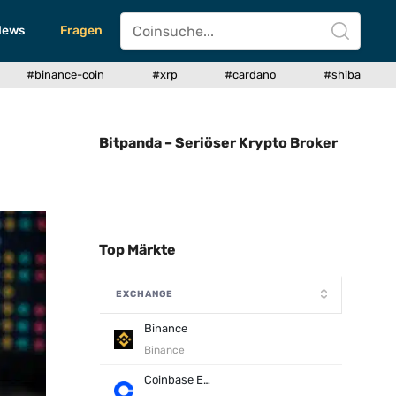
News
Fragen
#binance-coin
#xrp
#cardano
#shiba
Bitpanda – Seriöser Krypto Broker
Top Märkte
EXCHANGE
Binance
Binance
Coinbase Exchange