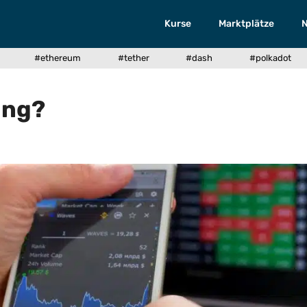
Kurse
Marktplätze
#ethereum
#tether
#dash
#polkadot
ing?