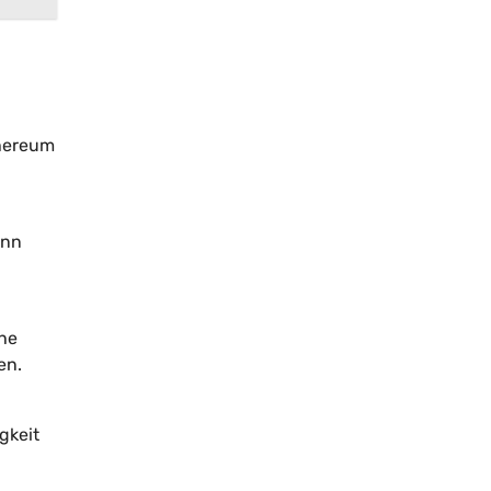
thereum
ann
che
en.
gkeit