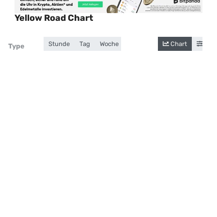
Yellow Road Chart
Stunde
Tag
Woche
Monat
Jahr
Chart
Gesamt
Cand
Zoom
Type