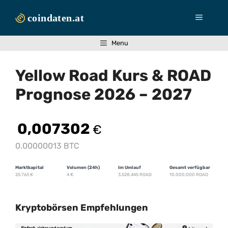
Zum
Inhalt
Menü
springen
Menu
Yellow Road Kurs & ROAD
Prognose 2026 – 2027
0,007302
€
0.00000013 BTC
Marktkapital
Volumen (24h)
Im Umlauf
Gesamt verfügbar
25.763
€
4
€
3.528.445 ROAD
10.000.000 ROAD
Kryptobörsen Empfehlungen