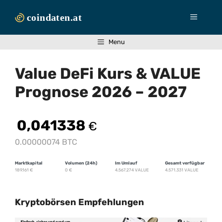
Zum
Inhalt
Menü
springen
Menu
Value DeFi Kurs & VALUE
Prognose 2026 – 2027
0,041338
€
0.00000074 BTC
Marktkapital
Volumen (24h)
Im Umlauf
Gesamt verfügbar
189.161
€
0
€
4.567.274 VALUE
4.571.331 VALUE
Kryptobörsen Empfehlungen