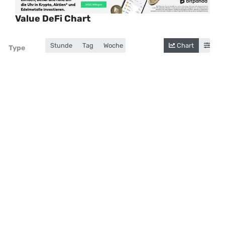
Value DeFi Chart
Stunde
Tag
Woche
Monat
Jahr
Chart
Gesamt
Cand
Zoom
Type