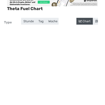
Theta Fuel Chart
Stunde
Tag
Woche
Monat
Jahr
Chart
Gesamt
Cand
Zoom
Type