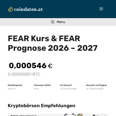
Zum
Inhalt
Menü
springen
Menu
FEAR Kurs & FEAR
Prognose 2026 – 2027
0,000546
€
0.00000001 BTC
Marktkapital
Volumen (24h)
Im Umlauf
Gesamt verfügbar
9.672
€
10
€
17.715.412 FEAR
41.739.202 FEAR
Kryptobörsen Empfehlungen