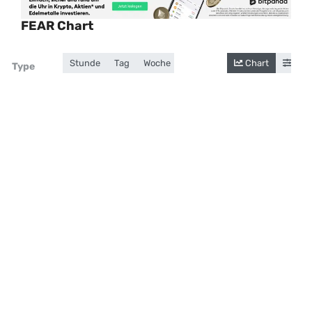
FEAR Chart
Stunde
Tag
Woche
Monat
Jahr
Chart
Gesamt
Cand
Zoom
Type