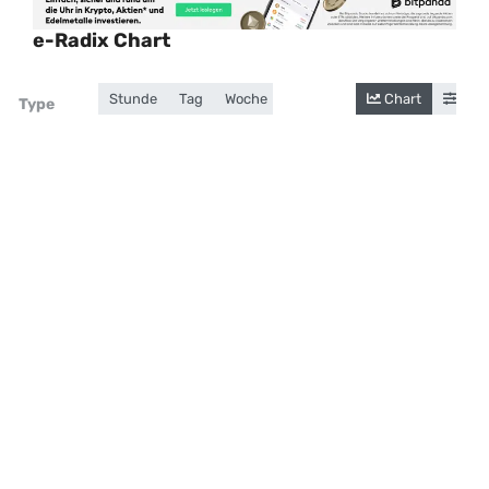
e-Radix Chart
Stunde
Tag
Woche
Monat
Jahr
Chart
Gesamt
Cand
Zoom
Type