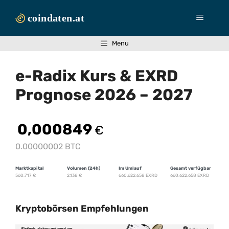
Zum
Inhalt
Menü
springen
Menu
e-Radix Kurs & EXRD
Prognose 2026 – 2027
0,000849
€
0.00000002 BTC
Marktkapital
Volumen (24h)
Im Umlauf
Gesamt verfügbar
560.717
€
2.138
€
660.622.658 EXRD
660.622.658 EXRD
Kryptobörsen Empfehlungen