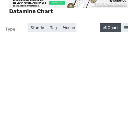
Datamine Chart
Stunde
Tag
Woche
Monat
Jahr
Chart
Gesamt
Cand
Zoom
Type