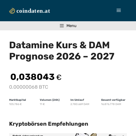
Zum
Inhalt
Menü
springen
Menu
Datamine Kurs & DAM
Prognose 2026 – 2027
0,038043
€
0.00000068 BTC
Marktkapital
Volumen (24h)
Im Umlauf
Gesamt verfügbar
105.786
€
11
€
2.780.669 DAM
16.876.778 DAM
Kryptobörsen Empfehlungen