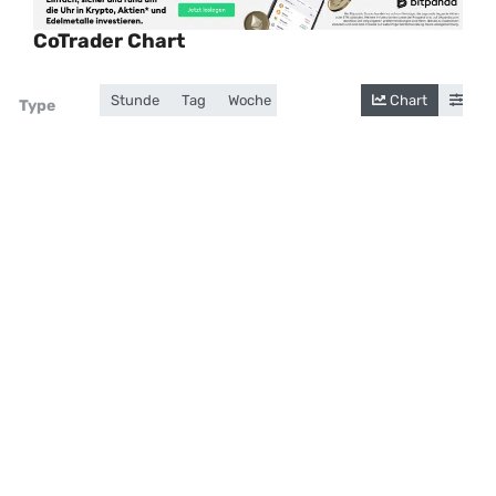
CoTrader Chart
Stunde
Tag
Woche
Monat
Jahr
Chart
Gesamt
Cand
Zoom
Type