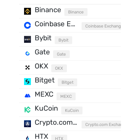
Binance
Binance
Coinbase Exchange
Coinbase Exchange
Bybit
Bybit
Gate
Gate
OKX
OKX
Bitget
Bitget
MEXC
MEXC
KuCoin
KuCoin
Crypto.com Exchange
Crypto.com Exchange
HTX
HTX