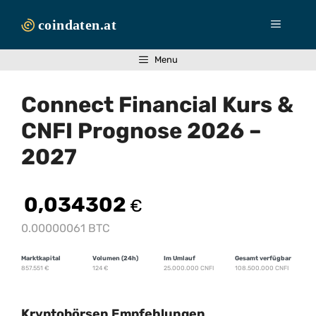
Zum
Inhalt
Menü
springen
Menu
Connect Financial Kurs &
CNFI Prognose 2026 –
2027
0,034302
€
0.00000061 BTC
Marktkapital
Volumen (24h)
Im Umlauf
Gesamt verfügbar
857.551
€
124
€
25.000.000 CNFI
108.500.000 CNFI
Kryptobörsen Empfehlungen