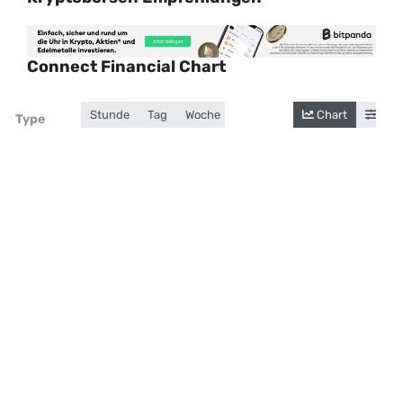
Connect Financial Chart
Stunde
Tag
Woche
Monat
Jahr
Chart
Gesamt
Cand
Zoom
Type