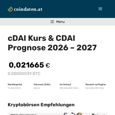
Zum
Inhalt
Menü
springen
Menu
cDAI Kurs & CDAI
Prognose 2026 – 2027
0,021665
€
0.00000039 BTC
Marktkapital
Volumen (24h)
Im Umlauf
Gesamt verfügbar
11.365.318
€
606
€
523.440.259 CDAI
523.440.259 CDAI
Kryptobörsen Empfehlungen