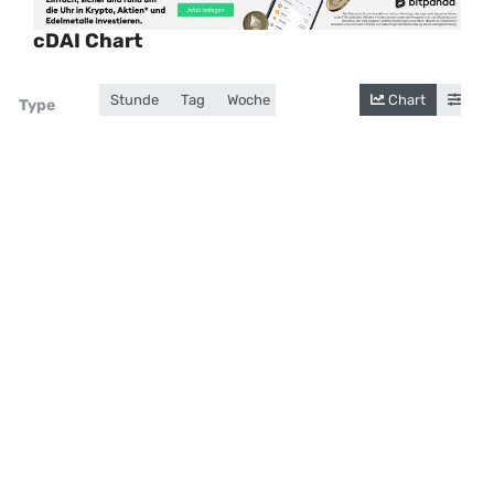
cDAI Chart
Stunde
Tag
Woche
Monat
Jahr
Chart
Gesamt
Cand
Zoom
Type