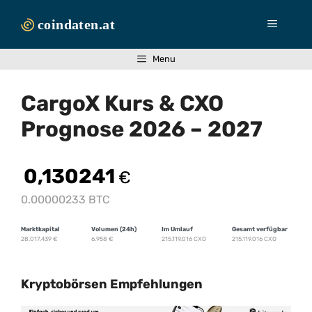
Zum
Inhalt
Menü
springen
Menu
CargoX Kurs & CXO
Prognose 2026 – 2027
0,130241
€
0.00000233 BTC
Marktkapital
Volumen (24h)
Im Umlauf
Gesamt verfügbar
28.017.439
€
6.958
€
215.119.016 CXO
215.119.016 CXO
Kryptobörsen Empfehlungen