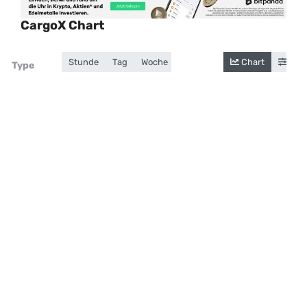
CargoX Chart
Stunde
Tag
Woche
Monat
Jahr
Chart
Gesamt
Cand
Zoom
Type