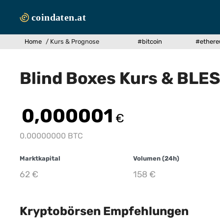
Zum
Inhalt
springen
Home
/
Kurs & Prognose
#bitcoin
#ether
Blind Boxes Kurs & BLE
0,000001
€
0.00000000 BTC
Marktkapital
Volumen (24h)
62
€
158
€
Kryptobörsen Empfehlungen