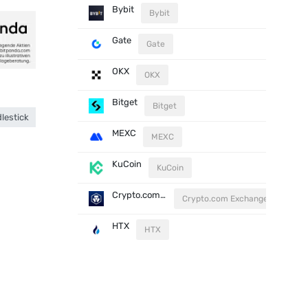
Bybit
Bybit
Gate
Gate
OKX
OKX
Bitget
Bitget
lestick
MEXC
MEXC
KuCoin
KuCoin
Crypto.com Exchange
Crypto.com Exchange
HTX
HTX