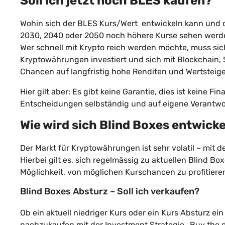
Soll ich jetzt noch BLES kaufen?
Wohin sich der BLES Kurs/Wert entwickeln kann und ob 
2030, 2040 oder 2050 noch höhere Kurse sehen werde
Wer schnell mit Krypto reich werden möchte, muss sich
Kryptowährungen investiert und sich mit Blockchain,
Chancen auf langfristig hohe Renditen und Wertstei
Hier gilt aber: Es gibt keine Garantie, dies ist keine
Entscheidungen selbständig und auf eigene Verantwor
Wie wird sich Blind Boxes entwick
Der Markt für Kryptowährungen ist sehr volatil – mit 
Hierbei gilt es, sich regelmässig zu aktuellen Blind Bo
Möglichkeit, von möglichen Kurschancen zu profitiere
Blind Boxes Absturz – Soll ich verkaufen?
Ob ein aktuell niedriger Kurs oder ein Kurs Absturz e
nachzukaufen mit der Investment Strategie „Buy the d