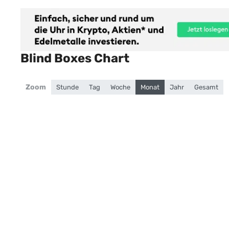
Blind Boxes Chart
Zoom
Stunde
Tag
Woche
Monat
Jahr
Gesamt