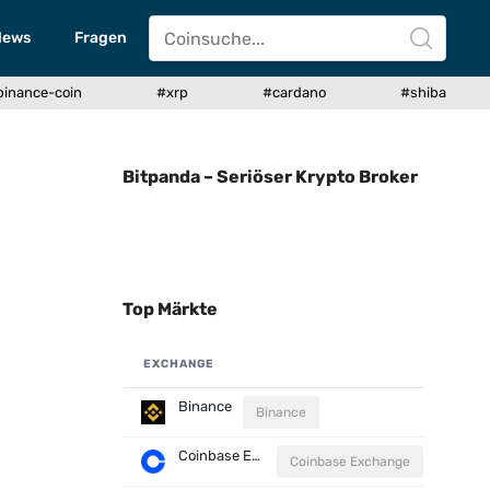
News
Fragen
binance-coin
#xrp
#cardano
#shiba
Bitpanda – Seriöser Krypto Broker
Top Märkte
EXCHANGE
Binance
Binance
Coinbase Exchange
Coinbase Exchange