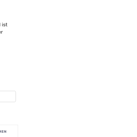
 ist
er
MEN