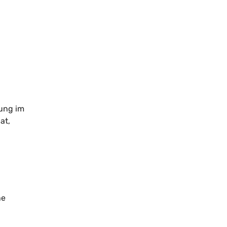
lung im
at,
he