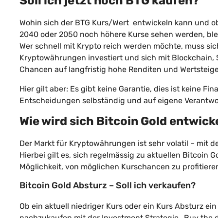
Soll ich jetzt noch BTG kaufen?
Wohin sich der BTG Kurs/Wert entwickeln kann und ob w
2040 oder 2050 noch höhere Kurse sehen werden, ble
Wer schnell mit Krypto reich werden möchte, muss sich
Kryptowährungen investiert und sich mit Blockchain,
Chancen auf langfristig hohe Renditen und Wertstei
Hier gilt aber: Es gibt keine Garantie, dies ist keine
Entscheidungen selbständig und auf eigene Verantwor
Wie wird sich Bitcoin Gold entwick
Der Markt für Kryptowährungen ist sehr volatil – mit 
Hierbei gilt es, sich regelmässig zu aktuellen Bitcoin 
Möglichkeit, von möglichen Kurschancen zu profitiere
Bitcoin Gold Absturz – Soll ich verkaufen?
Ob ein aktuell niedriger Kurs oder ein Kurs Absturz e
nachzukaufen mit der Investment Strategie „Buy the d