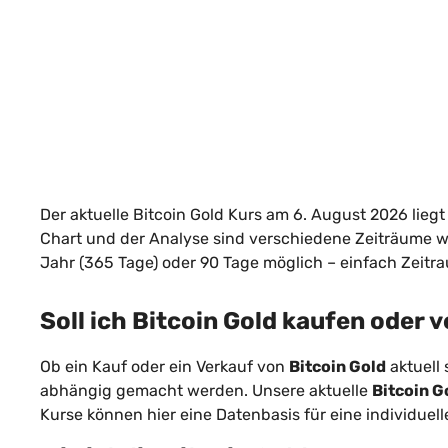
Der aktuelle Bitcoin Gold Kurs am 6. August 2026 liegt 
Chart und der Analyse sind verschiedene Zeiträume wi
Jahr (365 Tage) oder 90 Tage möglich – einfach Zeitr
Soll ich Bitcoin Gold kaufen oder
Ob ein Kauf oder ein Verkauf von
Bitcoin Gold
aktuell 
abhängig gemacht werden. Unsere aktuelle
Bitcoin G
Kurse können hier eine Datenbasis für eine individuel