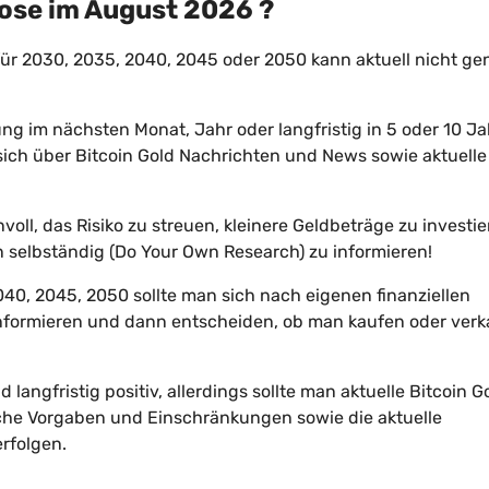
ose im
August
2026
?
ür 2030, 2035, 2040, 2045 oder 2050 kann aktuell nicht ge
ung im nächsten Monat, Jahr oder langfristig in 5 oder 10 J
n, sich über Bitcoin Gold Nachrichten und News sowie aktuelle
voll, das Risiko zu streuen, kleinere Geldbeträge zu investi
selbständig (Do Your Own Research) zu informieren!
40, 2045, 2050 sollte man sich nach eigenen finanziellen
informieren und dann entscheiden, ob man kaufen oder ver
langfristig positiv, allerdings sollte man aktuelle Bitcoin G
iche Vorgaben und Einschränkungen sowie die aktuelle
rfolgen.