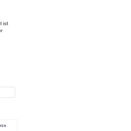
 ist
er
MEN