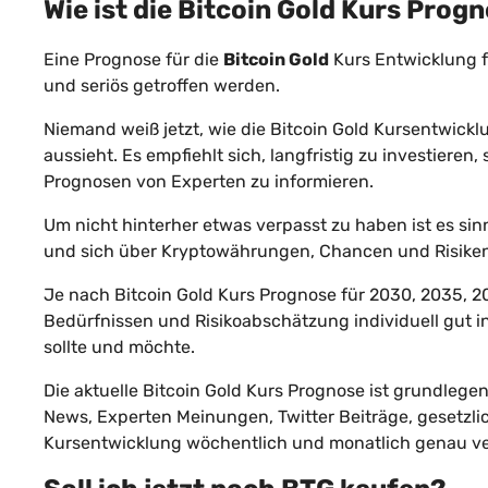
Wie ist die
Bitcoin Gold
Kurs Progn
Eine Prognose für die
Bitcoin Gold
Kurs Entwicklung f
und seriös getroffen werden.
Niemand weiß jetzt, wie die Bitcoin Gold Kursentwickl
aussieht. Es empfiehlt sich, langfristig zu investiere
Prognosen von Experten zu informieren.
Um nicht hinterher etwas verpasst zu haben ist es sinn
und sich über Kryptowährungen, Chancen und Risiken 
Je nach Bitcoin Gold Kurs Prognose für 2030, 2035, 20
Bedürfnissen und Risikoabschätzung individuell gut 
sollte und möchte.
Die aktuelle Bitcoin Gold Kurs Prognose ist grundlegend 
News, Experten Meinungen, Twitter Beiträge, gesetzl
Kursentwicklung wöchentlich und monatlich genau ve