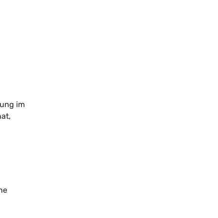
lung im
at,
n
he