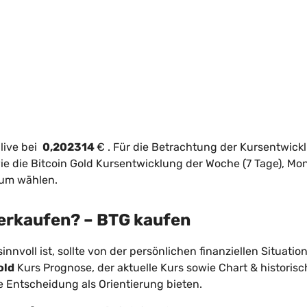
live bei
0,202314
€
. Für die Betrachtung der Kursentwick
e die Bitcoin Gold Kursentwicklung der Woche (7 Tage), Mon
aum wählen.
 verkaufen? – BTG kaufen
sinnvoll ist, sollte von der persönlichen finanziellen Situatio
old
Kurs Prognose, der aktuelle Kurs sowie Chart & historisc
le Entscheidung als Orientierung bieten.