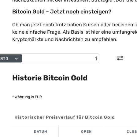
Bitcoin Gold – Jetzt noch einsteigen?
Ob man jetzt noch trotz hohen Kursen oder bei einem 
keine einfache Frage. Als Basis ist hier eine umfang
Kryptomärkte und Nachrichten zu empfehlen.
BTG
Historie Bitcoin Gold
* Währung in EUR
Historischer Preisverlauf für Bitcoin Gold
DATUM
OPEN
CLOS