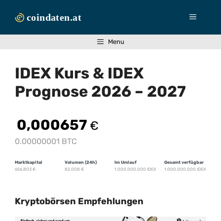
Zum
Inhalt
Menü
springen
Menu
IDEX Kurs & IDEX
Prognose 2026 – 2027
0,000657
€
0.00000001 BTC
Marktkapital
Volumen (24h)
Im Umlauf
Gesamt verfügbar
656.803
€
82.008
€
1.000.000.000 IDEX
1.000.000.000 IDEX
Kryptobörsen Empfehlungen