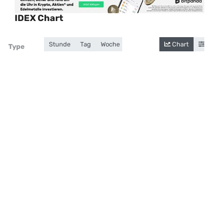
IDEX Chart
Stunde
Tag
Woche
Monat
Jahr
Chart
Gesamt
Cand
Zoom
Type