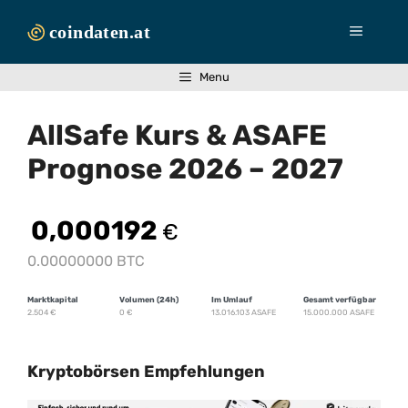
Zum
Inhalt
Menü
springen
Menu
AllSafe Kurs & ASAFE
Prognose 2026 – 2027
0,000192
€
0.00000000 BTC
Marktkapital
Volumen (24h)
Im Umlauf
Gesamt verfügbar
2.504
€
0
€
13.016.103 ASAFE
15.000.000 ASAFE
Kryptobörsen Empfehlungen