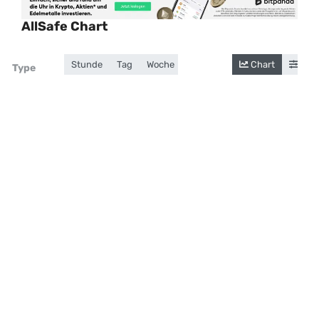
AllSafe Chart
Stunde
Tag
Woche
Monat
Jahr
Chart
Gesamt
Cand
Zoom
Type