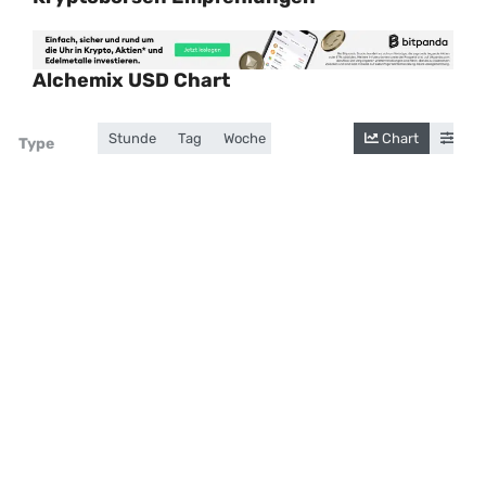
Alchemix USD Chart
Stunde
Tag
Woche
Monat
Jahr
Chart
Gesamt
Cand
Zoom
Type