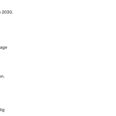
n 2030,
lage
en.
tig