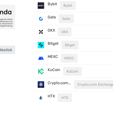
Bybit
Bybit
Gate
Gate
OKX
OKX
Bitget
Bitget
lestick
MEXC
MEXC
KuCoin
KuCoin
Crypto.com Exchange
Crypto.com Exchange
HTX
HTX