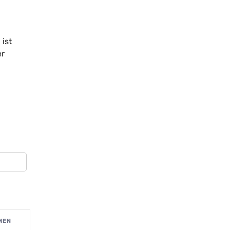
 ist
er
MEN