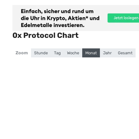
0x Protocol Chart
Zoom
Stunde
Tag
Woche
Monat
Jahr
Gesamt