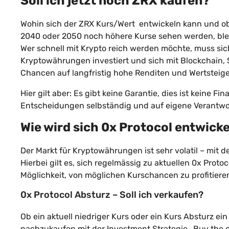
Soll ich jetzt noch ZRX kaufen?
Wohin sich der ZRX Kurs/Wert entwickeln kann und ob w
2040 oder 2050 noch höhere Kurse sehen werden, ble
Wer schnell mit Krypto reich werden möchte, muss sich
Kryptowährungen investiert und sich mit Blockchain,
Chancen auf langfristig hohe Renditen und Wertsteig
Hier gilt aber: Es gibt keine Garantie, dies ist keine
Entscheidungen selbständig und auf eigene Verantwor
Wie wird sich 0x Protocol entwick
Der Markt für Kryptowährungen ist sehr volatil – mit 
Hierbei gilt es, sich regelmässig zu aktuellen 0x Proto
Möglichkeit, von möglichen Kurschancen zu profitiere
0x Protocol Absturz – Soll ich verkaufen?
Ob ein aktuell niedriger Kurs oder ein Kurs Absturz e
nachzukaufen mit der Investment Strategie „Buy the d