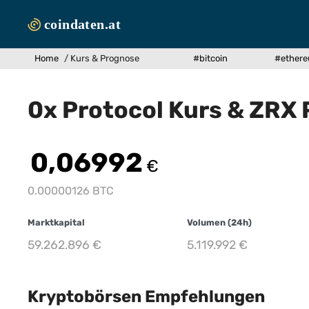
Zum
Inhalt
springen
Home
/
Kurs & Prognose
#bitcoin
#ether
0x Protocol Kurs & ZRX
0,06992
€
0.00000126 BTC
Marktkapital
Volumen (24h)
59.262.896
€
5.119.992
€
Kryptobörsen Empfehlungen