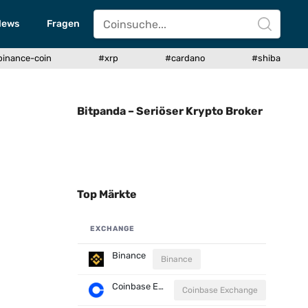
News
Fragen
binance-coin
#xrp
#cardano
#shiba
Bitpanda – Seriöser Krypto Broker
Top Märkte
EXCHANGE
Binance
Binance
Coinbase Exchange
Coinbase Exchange