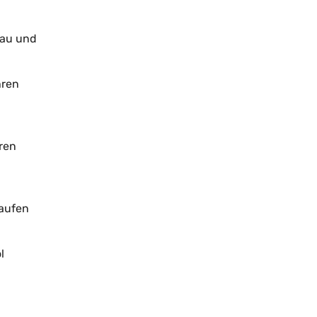
nau und
hren
eren
kaufen
l