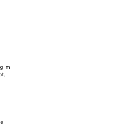
ng im
at,
he