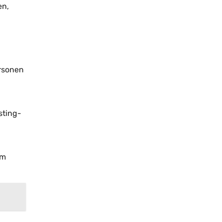
en,
ersonen
sting-
um