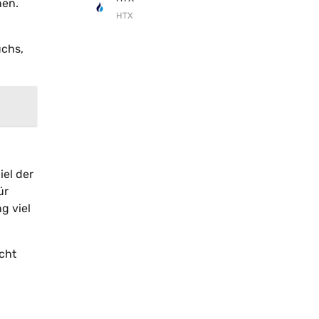
nen.
HTX
uchs,
el der
ür
g viel
cht