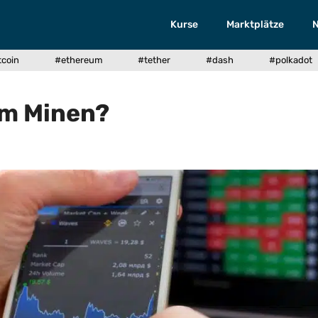
Kurse
Marktplätze
tcoin
#ethereum
#tether
#dash
#polkadot
m Minen?