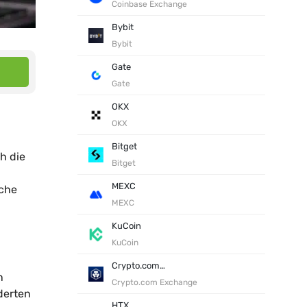
Coinbase Exchange
Bybit
Bybit
Gate
Gate
OKX
OKX
Bitget
h die
Bitget
MEXC
lche
MEXC
KuCoin
KuCoin
Crypto.com Exchange
n
Crypto.com Exchange
derten
HTX