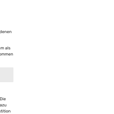
edenen
um als
nkommen
Die
dazu
tition