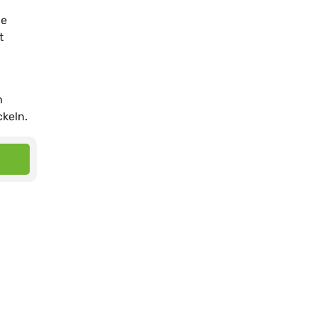
ie
t
h
keln.