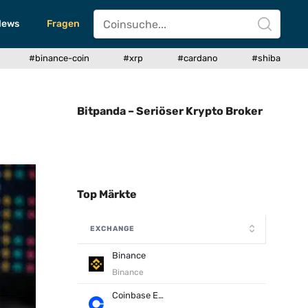
News
Fragen
#binance-coin
#xrp
#cardano
#shiba
Bitpanda – Seriöser Krypto Broker
Top Märkte
EXCHANGE
Binance
Binance
Coinbase Exchange