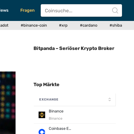
News
Fragen
kadot
#binance-coin
#xrp
#cardano
#shiba
Bitpanda – Seriöser Krypto Broker
Top Märkte
EXCHANGE
Binance
Binance
Coinbase Exchange