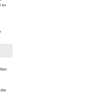
d zu
n
lten
 die