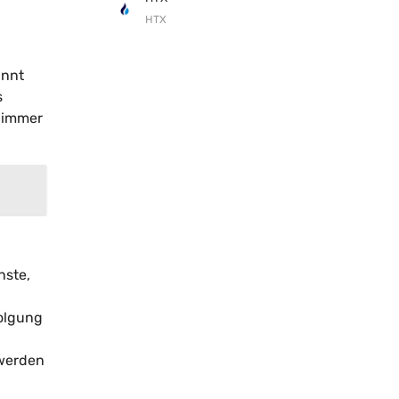
HTX
annt
s
t immer
nste,
folgung
 werden