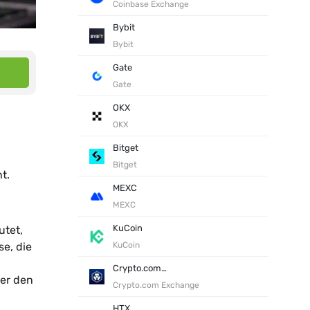
Coinbase Exchange
Bybit
Bybit
Gate
Gate
OKX
OKX
Bitget
Bitget
t.
MEXC
MEXC
KuCoin
utet,
se, die
KuCoin
Crypto.com Exchange
ter den
Crypto.com Exchange
HTX