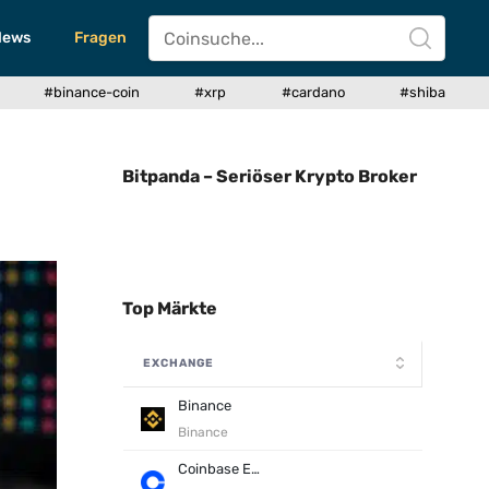
News
Fragen
#binance-coin
#xrp
#cardano
#shiba
Bitpanda – Seriöser Krypto Broker
Top Märkte
EXCHANGE
Binance
Binance
Coinbase Exchange