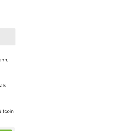
ann,
.
als
itcoin