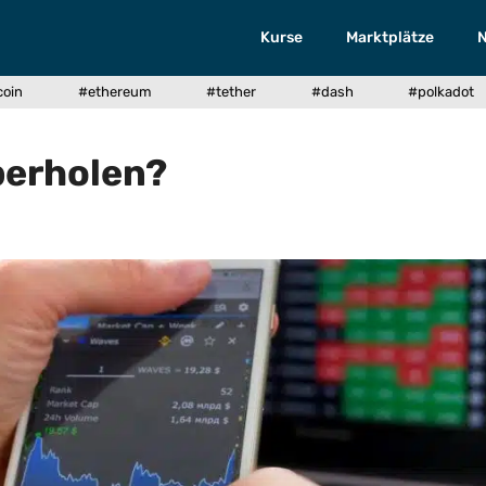
Kurse
Marktplätze
coin
#ethereum
#tether
#dash
#polkadot
berholen?