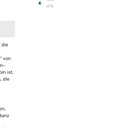
HTX
 die
r
“ von
in-
in ist,
, die
en,
ptanz