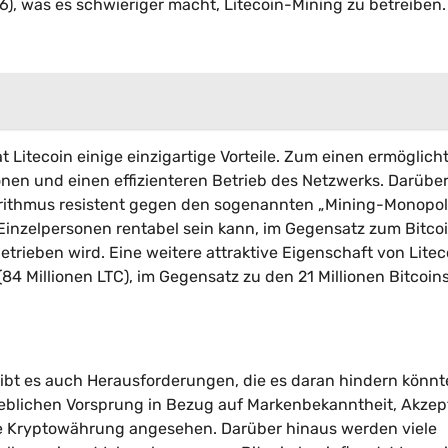
6), was es schwieriger macht, Litecoin-Mining zu betreiben.
 Litecoin einige einzigartige Vorteile. Zum einen ermöglicht
ionen und einen effizienteren Betrieb des Netzwerks. Darübe
gorithmus resistent gegen den sogenannten „Mining-Monopol
 Einzelpersonen rentabel sein kann, im Gegensatz zum Bitco
ieben wird. Eine weitere attraktive Eigenschaft von Liteco
4 Millionen LTC), im Gegensatz zu den 21 Millionen Bitcoins
gibt es auch Herausforderungen, die es daran hindern könnt
rheblichen Vorsprung in Bezug auf Markenbekanntheit, Akze
ste Kryptowährung angesehen. Darüber hinaus werden viele