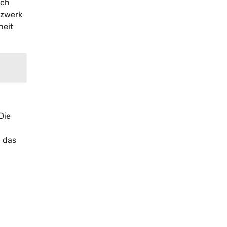
ich
tzwerk
heit
Die
h das