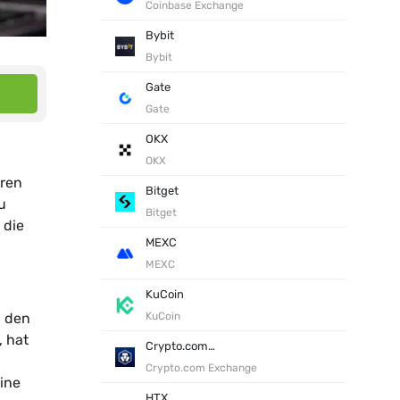
Coinbase Exchange
Bybit
Bybit
Gate
Gate
OKX
OKX
oren
Bitget
u
Bitget
 die
MEXC
MEXC
KuCoin
n den
KuCoin
, hat
Crypto.com Exchange
Crypto.com Exchange
ine
HTX