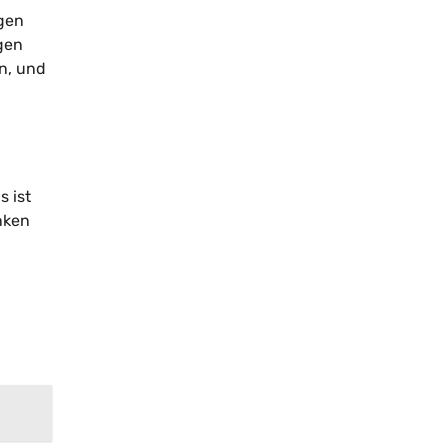
ngen
agen
en, und
s ist
enken