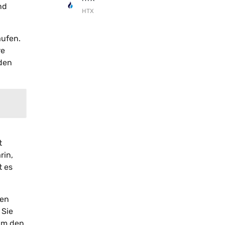
nd
HTX
aufen.
re
den
t
rin,
t es
den
 Sie
 um den