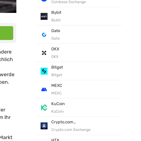
Coinbase Exchange
Bybit
Bybit
Gate
Gate
OKX
ndere
OKX
chlich
Bitget
 werde
Bitget
ben.
MEXC
MEXC
KuCoin
der
KuCoin
m Ihr
Crypto.com Exchange
Crypto.com Exchange
 Markt
HTX