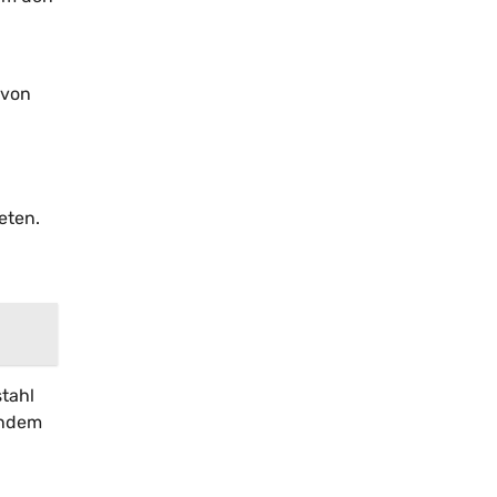
 von
eten.
stahl
indem