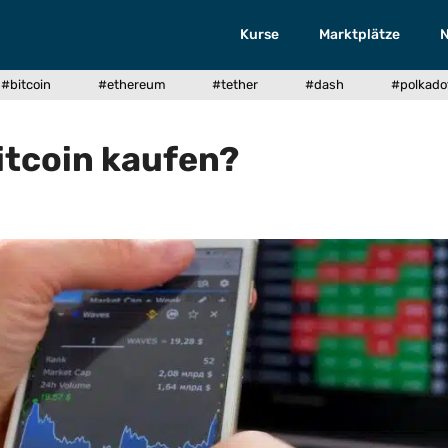
Kurse
Marktplätze
#bitcoin
#ethereum
#tether
#dash
#polkado
itcoin kaufen?