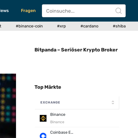
News
Fragen
t
#binance-coin
#xrp
#cardano
#shiba
Bitpanda – Seriöser Krypto Broker
Top Märkte
EXCHANGE
Binance
Binance
Coinbase Exchange