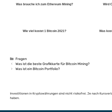
Was brauche ich zum Ethereum Mining?
Wird 
Wie viel kostet 1 Bitcoin 2021?
Was kost
Kategorien
Fragen
Was ist die beste Grafikkarte für Bitcoin Mining?
Was ist ein Bitcoin Portfolio?
Investitionen in Kryptowährungen sind nicht risikofrei. Je nach Kursver
haben.