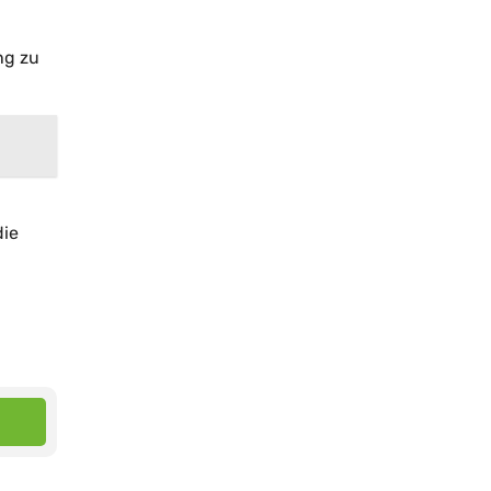
ng zu
die