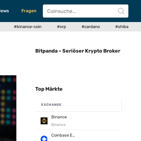
News
Fragen
#binance-coin
#xrp
#cardano
#shiba
Bitpanda – Seriöser Krypto Broker
Top Märkte
EXCHANGE
Binance
Binance
Coinbase Exchange