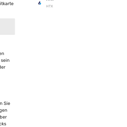
itkarte
HTX
en
 sein
der
n Sie
ngen
über
cks