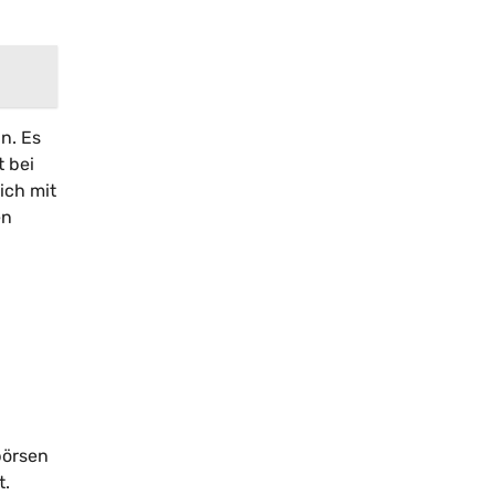
n. Es
t bei
ich mit
en
börsen
t.