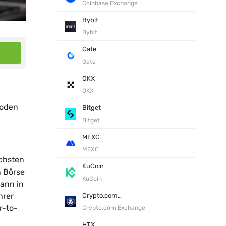
Coinbase Exchange
Bybit
Bybit
Gate
Gate
OKX
OKX
hoden
Bitget
Bitget
MEXC
MEXC
chsten
KuCoin
n Börse
KuCoin
ann in
hrer
Crypto.com Exchange
r-to-
Crypto.com Exchange
HTX