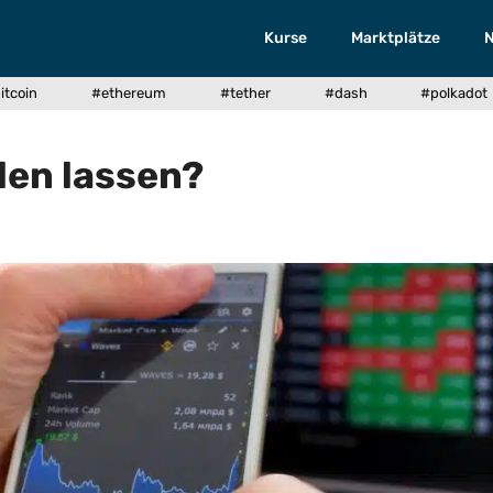
Kurse
Marktplätze
itcoin
#ethereum
#tether
#dash
#polkadot
len lassen?