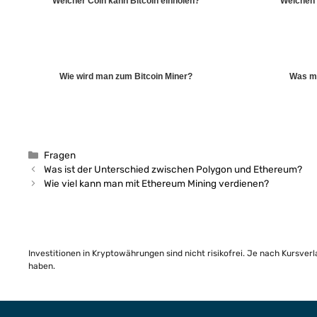
Welcher Coin kann Bitcoin einholen?
Welchen 
Wie wird man zum Bitcoin Miner?
Was m
Kategorien
Fragen
Was ist der Unterschied zwischen Polygon und Ethereum?
Wie viel kann man mit Ethereum Mining verdienen?
Investitionen in Kryptowährungen sind nicht risikofrei. Je nach Kursver
haben.