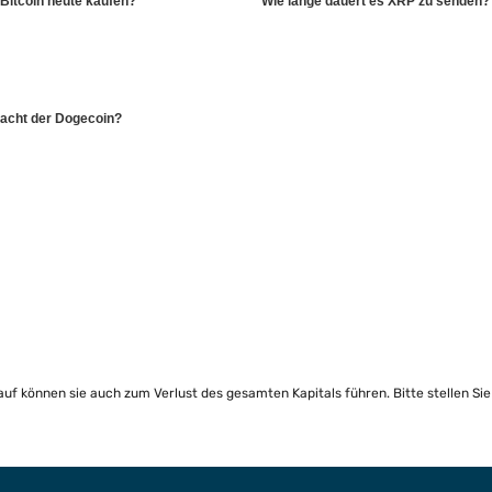
Bitcoin heute kaufen?
Wie lange dauert es XRP zu senden?
acht der Dogecoin?
lauf können sie auch zum Verlust des gesamten Kapitals führen. Bitte stellen Si