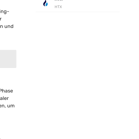
HTX
ing-
r
en und
 Phase
aler
en, um