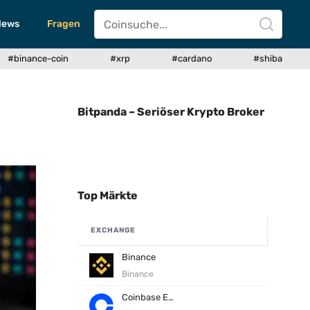
News
Fragen
#binance-coin
#xrp
#cardano
#shiba
Bitpanda – Seriöser Krypto Broker
Top Märkte
EXCHANGE
Binance
Binance
Coinbase Exchange