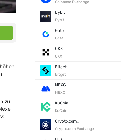
Coinbase Exchange
Bybit
Bybit
Gate
Gate
OKX
OKX
rhöhen.
Bitget
m
Bitget
MEXC
MEXC
en zu
KuCoin
plexe
KuCoin
ss
Crypto.com Exchange
Crypto.com Exchange
HTX