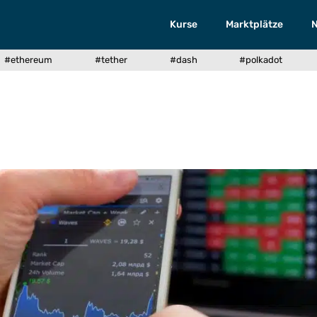
Kurse
Marktplätze
#ethereum
#tether
#dash
#polkadot