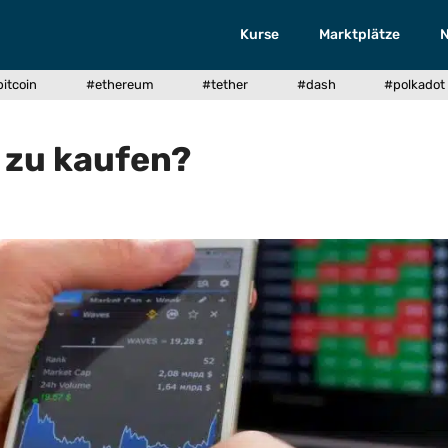
Kurse
Marktplätze
itcoin
#ethereum
#tether
#dash
#polkadot
m zu kaufen?