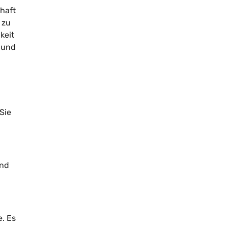
chaft
 zu
keit
n und
Sie
und
e. Es