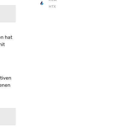
HTX
en hat
mit
ktiven
denen