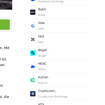
Coinbase Exchange
Bybit
Bybit
Gate
Gate
OKX
OKX
. Mit
Bitget
Bitget
 ist,
MEXC
nen
MEXC
KuCoin
KuCoin
en
Crypto.com Exchange
l, die
Crypto.com Exchange
HTX