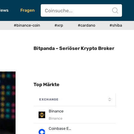
News
Fragen
#binance-coin
#xrp
#cardano
#shiba
Bitpanda – Seriöser Krypto Broker
Top Märkte
EXCHANGE
Binance
Binance
Coinbase Exchange