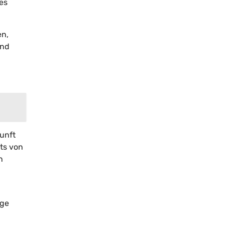
es
en,
und
kunft
its von
n
age