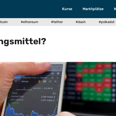
Kurse
Marktplätze
tcoin
#ethereum
#tether
#dash
#polkadot
ungsmittel?