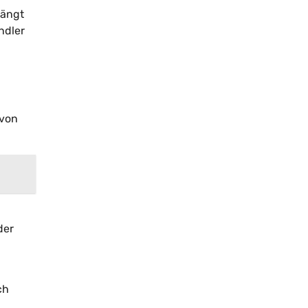
hängt
ndler
 von
der
ch