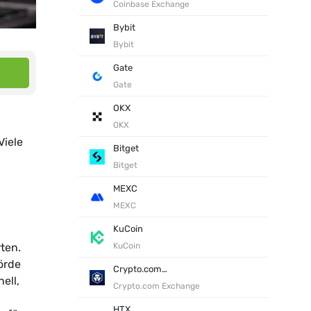
Coinbase Exchange
Bybit
Bybit
Gate
Gate
OKX
OKX
Viele
Bitget
Bitget
MEXC
MEXC
KuCoin
rten.
KuCoin
örde
Crypto.com Exchange
ell,
Crypto.com Exchange
HTX