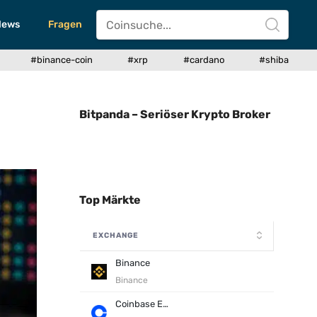
News
Fragen
#binance-coin
#xrp
#cardano
#shiba
Bitpanda – Seriöser Krypto Broker
Top Märkte
EXCHANGE
Binance
Binance
Coinbase Exchange