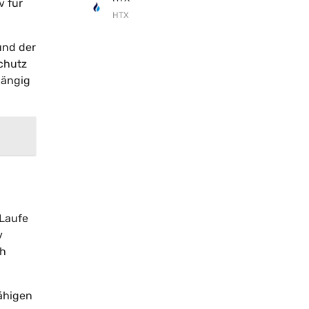
v für
HTX
und der
Schutz
gängig
 Laufe
v
ch
fähigen