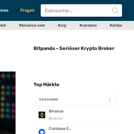
News
Fragen
dot
#binance-coin
#xrp
#cardano
#shiba
Bitpanda – Seriöser Krypto Broker
Top Märkte
EXCHANGE
Binance
Binance
Coinbase Exchange