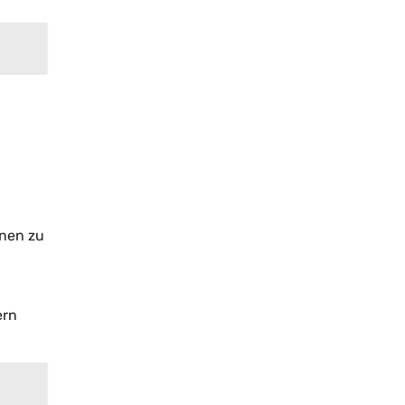
onen zu
ern