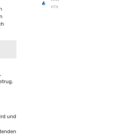
HTX
n
en
ch
,
etrug.
ird und
ltenden