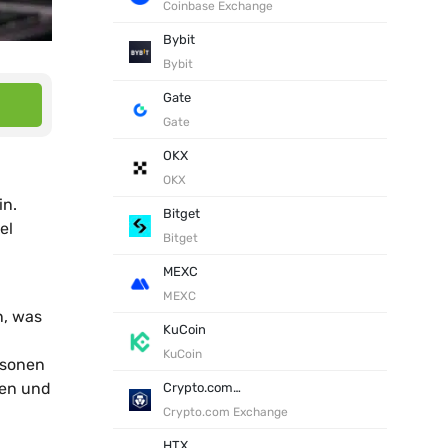
Coinbase Exchange
Bybit
Bybit
Gate
Gate
OKX
OKX
in.
Bitget
el
Bitget
MEXC
MEXC
n, was
KuCoin
KuCoin
rsonen
ben und
Crypto.com Exchange
Crypto.com Exchange
HTX