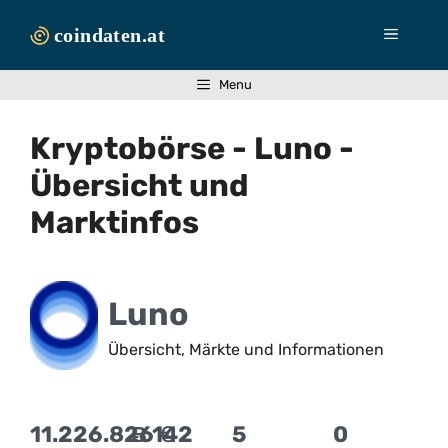
Zum
Inhalt
Menü
springen
Menu
Kryptobörse - Luno -
Übersicht und
Marktinfos
Luno
Übersicht, Märkte und Informationen
11.226.826
Ƀ 142
€
5
0