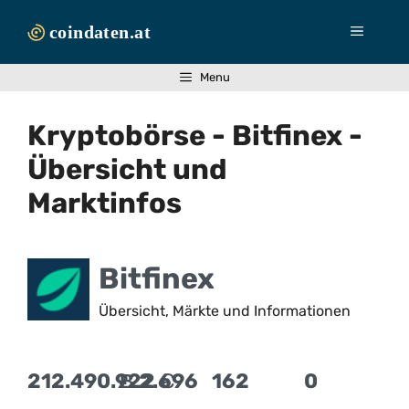
Zum
Inhalt
Menü
springen
Menu
Kryptobörse - Bitfinex -
Übersicht und
Marktinfos
Bitfinex
Übersicht, Märkte und Informationen
212.490.922
Ƀ 2.696
€
162
0