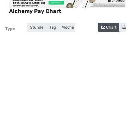
Alchemy Pay Chart
Stunde
Tag
Woche
Monat
Jahr
Chart
Gesamt
Cand
Zoom
Type