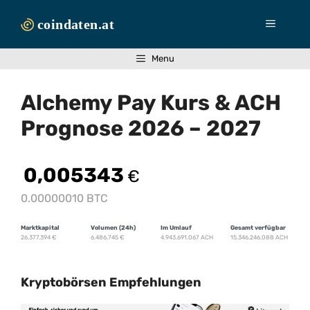
Zum
Inhalt
Menü
springen
Menu
Alchemy Pay Kurs & ACH
Prognose 2026 – 2027
0,005343
€
0.00000010 BTC
Marktkapital
Volumen (24h)
Im Umlauf
Gesamt verfügbar
26.377.394
€
6.486.745
€
4.943.691.067 ACH
15.346.246.088 ACH
Kryptobörsen Empfehlungen