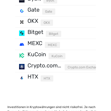
Bybit
Gate
Gate
OKX
OKX
Bitget
Bitget
MEXC
MEXC
KuCoin
KuCoin
Crypto.com Exchange
Crypto.com Exchange
HTX
HTX
Investitionen in Kryptowährungen sind nicht risikofrei. Je nach